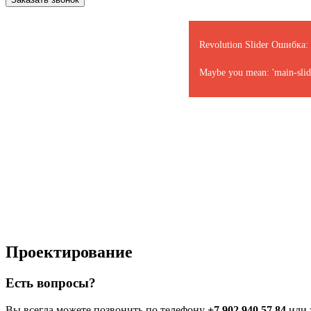
Revolution Slider Ошибка: 
Maybe you mean: 'main-slider
Проектирование
Есть вопросы?
Вы всегда можете позвонить по телефону
+7 902 940 57 84
или 