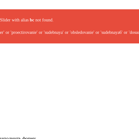
Slider with alias
bc
not found.
' or 'proectirovanie' or 'sudebnaya' or 'obsledovanie' or 'sudebnaya6' or 'dosu
заполнить форму